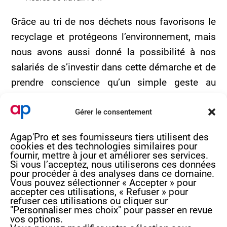
Grâce au tri de nos déchets nous favorisons le
recyclage et protégeons l’environnement, mais
nous avons aussi donné la possibilité à nos
salariés de s’investir dans cette démarche et de
prendre conscience qu’un simple geste au
quotidien peut faire beaucoup pour préserver
l’environnement.
Gérer le consentement
Agap'Pro et ses fournisseurs tiers utilisent des
Si vous souhaitez en savoir plus :
cookies et des technologies similaires pour
www.elise.com.fr
fournir, mettre à jour et améliorer ses services.
Si vous l’acceptez, nous utiliserons ces données
pour procéder à des analyses dans ce domaine.
Vous pouvez sélectionner « Accepter » pour
accepter ces utilisations, « Refuser » pour
refuser ces utilisations ou cliquer sur
"Personnaliser mes choix" pour passer en revue
vos options.
4 rue de Béguey 33370 TRESSES