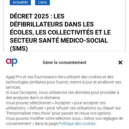
Actualités
L'actu
DÉCRET 2025 : LES
DÉFIBRILLATEURS DANS LES
ÉCOLES, LES COLLECTIVITÉS ET LE
SECTEUR SANTÉ MEDICO-SOCIAL
(SMS)
04, Mar 2026
Sara
Gérer le consentement
Agap'Pro et ses fournisseurs tiers utilisent des cookies et des
technologies similaires pour fournir, mettre à jour et améliorer ses
services.
1
…
2
3
32
>
Si vous l’acceptez, nous utiliserons ces données pour procéder à
des analyses dans ce domaine.
Vous pouvez sélectionner « Accepter » pour accepter ces
utilisations, « Refuser » pour refuser ces utilisations ou cliquer sur
4 rue de Béguey 33370 TRESSES
"Personnaliser mes choix" pour passer en revue vos options.
Vous pouvez modifier votre sélection sous « Gérez vos réglages de
05 56 40 69 99
consentement » dans la page
Politique des cookies
.