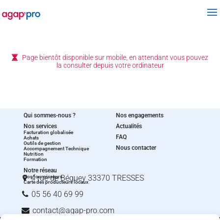
Page bientôt disponible sur mobile, en attendant vous pouvez
la consulter depuis votre ordinateur
Qui sommes-nous ?
Nos engagements
Nos services
Actualités
Facturation globalisée
FAQ
Achats
Outils de gestion
Nous contacter
Accompagnement Technique
Nutrition
Formation
Notre réseau
4 rue de Béguey 33370 TRESSES
Nos fournisseurs
Carte des producteurs locaux
05 56 40 69 99
contact@agap‑pro.com