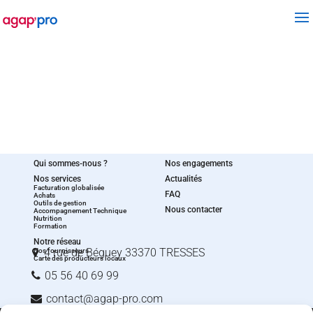
Qui sommes-nous ?
Nos engagements
Nos services
Actualités
Facturation globalisée
FAQ
Achats
Outils de gestion
Nous contacter
Accompagnement Technique
Nutrition
Formation
Notre réseau
4 rue de Béguey 33370 TRESSES
Nos fournisseurs
Carte des producteurs locaux
05 56 40 69 99
contact@agap‑pro.com