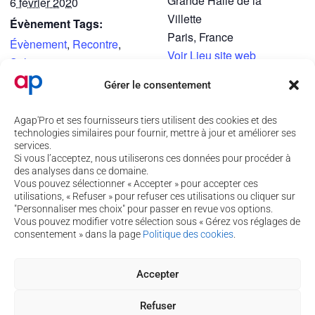
Grande Halle de la
6 février 2020
Villette
Évènement Tags:
Paris
,
France
Évènement
,
Recontre
,
Voir Lieu site web
Salon
Site :
Gérer le consentement
https://paris.age-3.fr/
Agap'Pro et ses fournisseurs tiers utilisent des cookies et des
technologies similaires pour fournir, mettre à jour et améliorer ses
services.
Si vous l’acceptez, nous utiliserons ces données pour procéder à
FNADEPA PARIS
SALON DES MAIRES POITIERS
des analyses dans ce domaine.
Vous pouvez sélectionner « Accepter » pour accepter ces
utilisations, « Refuser » pour refuser ces utilisations ou cliquer sur
4 rue de Béguey 33370 TRESSES
"Personnaliser mes choix" pour passer en revue vos options.
Vous pouvez modifier votre sélection sous « Gérez vos réglages de
05 56 40 69 99
consentement » dans la page
Politique des cookies
.
contact@agap-pro.com
Accepter
Vous souhaitez suivre nos actualités ?
Inscrivez-vous à notre newsletter !
Refuser