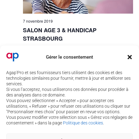
7 novembre 2019
SALON AGE 3 & HANDICAP
STRASBOURG
Strasbourg
Place de Bordeaux, Strasbourg
Gérer le consentement
Agap'Pro et ses fournisseurs tiers utilisent des cookies et des
technologies similaires pour fournir, mettre à jour et améliorer ses
services.
Si vous l’acceptez, nous utiliserons ces données pour procéder à
des analyses dans ce domaine.
Vous pouvez sélectionner « Accepter » pour accepter ces
utilisations, « Refuser » pour refuser ces utilisations ou cliquer sur
"Personnaliser mes choix" pour passer en revue vos options.
Vous pouvez modifier votre sélection sous « Gérez vos réglages de
4 rue de Béguey 33370 TRESSES
consentement » dans la page
Politique des cookies
.
05 56 40 69 99