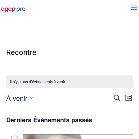
Recontre
Il n’y a pas d’évènements à venir.
Recherch
Navi
À venir
Recherche
Liste
de
et
Sélectionnez
vue
navigatio
une
Évè
de
date.
Derniers Évènements passés
vues
Évèneme
FÉV