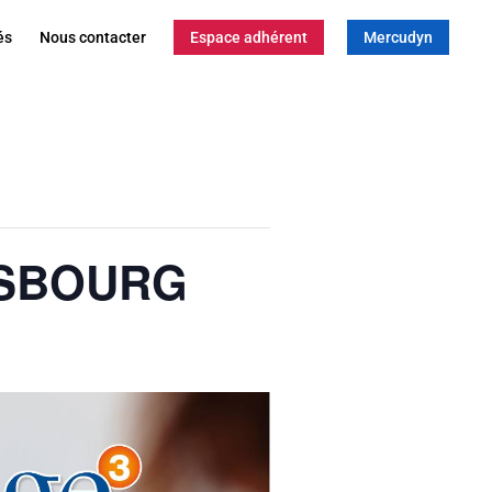
és
Nous contacter
Espace adhérent
Mercudyn
ASBOURG