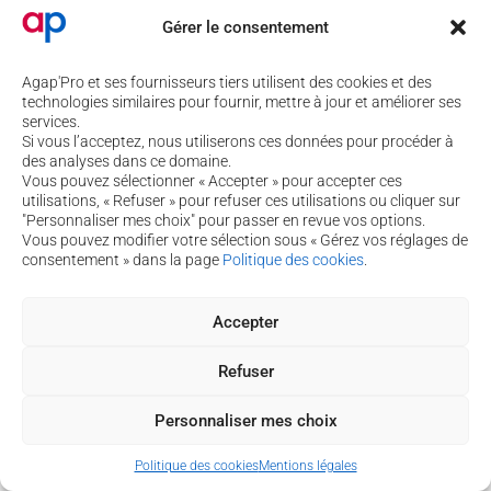
la...
Lire la suite de l'article
Gérer le consentement
Agap'Pro et ses fournisseurs tiers utilisent des cookies et des
technologies similaires pour fournir, mettre à jour et améliorer ses
4 rue de Béguey 33370 TRESSES
services.
Si vous l’acceptez, nous utiliserons ces données pour procéder à
05 56 40 69 99
des analyses dans ce domaine.
contact@agap-pro.com
Vous pouvez sélectionner « Accepter » pour accepter ces
utilisations, « Refuser » pour refuser ces utilisations ou cliquer sur
"Personnaliser mes choix" pour passer en revue vos options.
Vous souhaitez suivre nos actualités ?
Vous pouvez modifier votre sélection sous « Gérez vos réglages de
Inscrivez-vous à notre newsletter !
consentement » dans la page
Politique des cookies
.
Je m’inscris à la newsletter
Accepter
Copyright © 2026 Agap'pro
Refuser
Politique de cookies
-
Mentions légales
-
Assistance
Personnaliser mes choix
Politique des cookies
Mentions légales