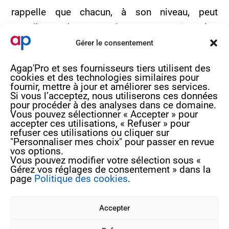
rappelle que chacun, à son niveau, peut
contribuer à construire un
avenir plus
respectueux
de la planète et des générations
Gérer le consentement
futures.
Agap'Pro et ses fournisseurs tiers utilisent des
cookies et des technologies similaires pour
fournir, mettre à jour et améliorer ses services.
Si vous l’acceptez, nous utiliserons ces données
pour procéder à des analyses dans ce domaine.
Vous pouvez sélectionner « Accepter » pour
accepter ces utilisations, « Refuser » pour
refuser ces utilisations ou cliquer sur
4 rue de Béguey 33370 TRESSES
"Personnaliser mes choix" pour passer en revue
vos options.
05 56 40 69 99
Vous pouvez modifier votre sélection sous «
Gérez vos réglages de consentement » dans la
contact@agap-pro.com
page
Politique des cookies
.
Vous souhaitez suivre nos actualités ?
Inscrivez-vous à notre newsletter !
Accepter
Je m’inscris à la newsletter