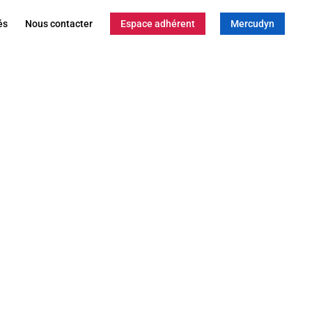
és
Nous contacter
Espace adhérent
Mercudyn