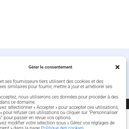
4 rue de Béguey 33370 TRESSES
Gérer le consentement
05 56 40 69 99
t ses fournisseurs tiers utilisent des cookies et des
contact@agap‑pro.com
es similaires pour fournir, mettre à jour et améliorer ses
’acceptez, nous utiliserons ces données pour procéder à des
 dans ce domaine.
ez sélectionner « Accepter » pour accepter ces utilisations,
» pour refuser ces utilisations ou cliquer sur "Personnaliser
" pour passer en revue vos options.
ez modifier votre sélection sous « Gérez vos réglages de
ment » dans la page
Politique des cookies
.