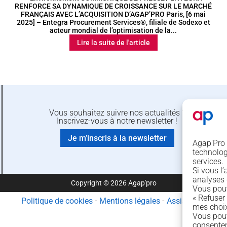
RENFORCE SA DYNAMIQUE DE CROISSANCE SUR LE MARCHÉ
FRANÇAIS AVEC L’ACQUISITION D’AGAP’PRO Paris, [6 mai
2025] – Entegra Procurement Services®, filiale de Sodexo et
acteur mondial de l’optimisation de la...
Lire la suite de l'article
Vous souhaitez suivre nos actualités ?
Inscrivez-vous à notre newsletter !
Je m’inscris à la newsletter
Agap'Pro e
technologi
services.
Si vous l
analyses
Copyright © 2026 Agap'pro
Vous pouv
« Refuser 
Politique de cookies
-
Mentions légales
-
Assistance
mes choix
Vous pouv
consente