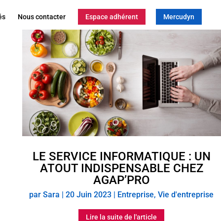
és
Nous contacter
Espace adhérent
Mercudyn
LE SERVICE INFORMATIQUE : UN
ATOUT INDISPENSABLE CHEZ
AGAP’PRO
par
Sara
|
20 Juin 2023
|
Entreprise
,
Vie d'entreprise
Lire la suite de l'article