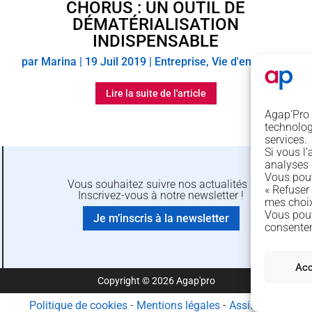
CHORUS : UN OUTIL DE
DÉMATÉRIALISATION
INDISPENSABLE
par
Marina
|
19 Juil 2019
|
Entreprise
,
Vie d'entreprise
Lire la suite de l'article
Agap'Pro e
technologi
services.
Si vous l
analyses
Vous pouv
Vous souhaitez suivre nos actualités ?
« Refuser 
Inscrivez-vous à notre newsletter !
mes choix
Vous pouv
Je m’inscris à la newsletter
consente
Acc
Copyright © 2026 Agap'pro
Politique de cookies
-
Mentions légales
-
Assistance