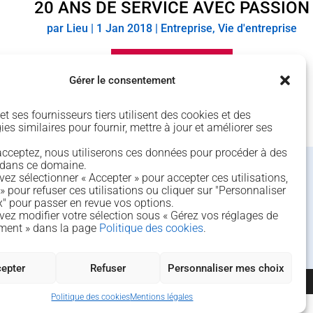
20 ANS DE SERVICE AVEC PASSION
par
Lieu
|
1 Jan 2018
|
Entreprise
,
Vie d'entreprise
Lire la suite de l'article
Gérer le consentement
t ses fournisseurs tiers utilisent des cookies et des
es similaires pour fournir, mettre à jour et améliorer ses
’acceptez, nous utiliserons ces données pour procéder à des
 dans ce domaine.
ez sélectionner « Accepter » pour accepter ces utilisations,
4 rue de Béguey 33370 TRESSES
» pour refuser ces utilisations ou cliquer sur "Personnaliser
" pour passer en revue vos options.
05 56 40 69 99
ez modifier votre sélection sous « Gérez vos réglages de
ment » dans la page
Politique des cookies
.
contact@agap‑pro.com
epter
Refuser
Personnaliser mes choix
Politique des cookies
Mentions légales