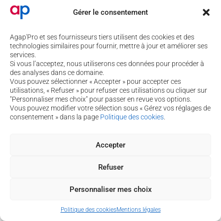
Gérer le consentement
Agap'Pro et ses fournisseurs tiers utilisent des cookies et des
4 rue de Béguey 33370 TRESSES
technologies similaires pour fournir, mettre à jour et améliorer ses
services.
05 56 40 69 99
Si vous l’acceptez, nous utiliserons ces données pour procéder à
des analyses dans ce domaine.
contact@agap-pro.com
Vous pouvez sélectionner « Accepter » pour accepter ces
utilisations, « Refuser » pour refuser ces utilisations ou cliquer sur
Vous souhaitez suivre nos actualités ?
"Personnaliser mes choix" pour passer en revue vos options.
Inscrivez-vous à notre newsletter !
Vous pouvez modifier votre sélection sous « Gérez vos réglages de
consentement » dans la page
Politique des cookies
.
Je m’inscris à la newsletter
Accepter
Copyright © 2026 Agap'pro
Refuser
Politique de cookies
-
Mentions légales
-
Assistance
Personnaliser mes choix
Politique des cookies
Mentions légales