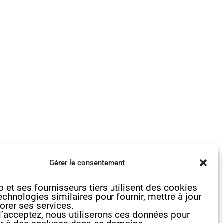
ur enlever l’eau.
Gérer le consentement
 et ses fournisseurs tiers utilisent des cookies
paration sur les épinards puis
echnologies similaires pour fournir, mettre à jour
orer ses services.
l’acceptez, nous utiliserons ces données pour