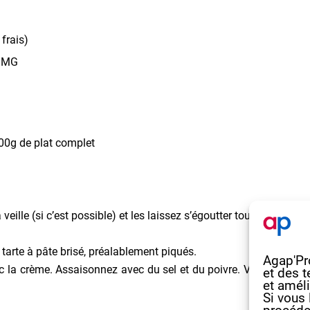
 frais)
e MG
00g de plat complet
veille (si c’est possible) et les laissez s’égoutter toute la nuit po
tarte à pâte brisé, préalablement piqués.
Agap'Pro
c la crème. Assaisonnez avec du sel et du poivre. Versez la pré
et des t
et améli
Si vous 