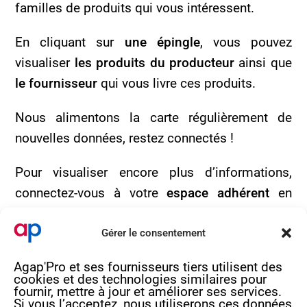
familles de produits qui vous intéressent.
En cliquant sur
une épingle
, vous pouvez
visualiser
les produits du producteur
ainsi que
le fournisseur
qui vous livre ces produits.
Nous alimentons la carte régulièrement de
nouvelles données, restez connectés !
Pour visualiser encore plus d’informations,
connectez-vous à votre
espace adhérent
en
cliquant
ici
.
Gérer le consentement
Si vous souhaitez plus de renseignements,
Agap'Pro et ses fournisseurs tiers utilisent des
n’hésitez pas à nous contacter par mail à
cookies et des technologies similaires pour
l’adresse
contact@agap-pro.com
ou par
fournir, mettre à jour et améliorer ses services.
Si vous l’acceptez, nous utiliserons ces données