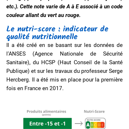
etc.)
.
Cette
note
varie
de A à E
associé à
un code
couleur
allant du
vert
au
rouge.
Le nutri-score : indicateur de
qualité nutritionnelle
Il a été créé en se basant sur les données de
l’ANSES (
A
gence
N
ationale de
S
écurité
S
anitaire), d
u
HCSP (Haut Conseil de la Santé
Publique) et sur les travaux du professeur Serge
Hercberg
. Il a été mis en place pour la première
fois en France en 2017.