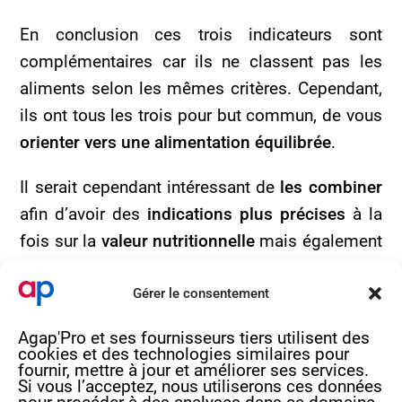
En conclusion ces trois indicateurs sont
complémentaires car ils ne classent pas les
aliments selon les mêmes critères. Cependant,
ils ont tous les trois pour but commun, de vous
orienter vers une alimentation équilibrée
.
Il serait cependant intéressant de
les combiner
afin d’avoir des
indications plus précises
à la
fois sur la
valeur nutritionnelle
mais également
sur le
niveau de transformation
.
Gérer le consentement
Si vous souhaitez plus de renseignements, vous
Agap'Pro et ses fournisseurs tiers utilisent des
pouvez contacter le service nutrition par mail à
cookies et des technologies similaires pour
nutrition@agap-pro.com
ou par téléphone au
fournir, mettre à jour et améliorer ses services.
Si vous l’acceptez, nous utiliserons ces données
05.56.40.69.99.