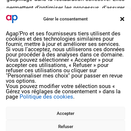
permettent d’optimiser les processus, d’assurer
la conformité aux normes sanitaires et de
Gérer le consentement
garantir des repas sûrs et de qualité. En
Agap'Pro et ses fournisseurs tiers utilisent des
intégrant ces outils, les établissements
cookies et des technologies similaires pour
renforcent leur efficacité et offrent une
fournir, mettre à jour et améliorer ses services.
Si vous l’acceptez, nous utiliserons ces données
meilleure expérience aux convives.
pour procéder à des analyses dans ce domaine.
Vous pouvez sélectionner « Accepter » pour
accepter ces utilisations, « Refuser » pour
refuser ces utilisations ou cliquer sur
"Personnaliser mes choix" pour passer en revue
vos options.
4 rue de Béguey 33370 TRESSES
Vous pouvez modifier votre sélection sous «
Gérez vos réglages de consentement » dans la
05 56 40 69 99
page
Politique des cookies
.
contact@agap‑pro.com
Accepter
Vous souhaitez suivre nos actualités ?
Inscrivez-vous à notre newsletter !
Refuser