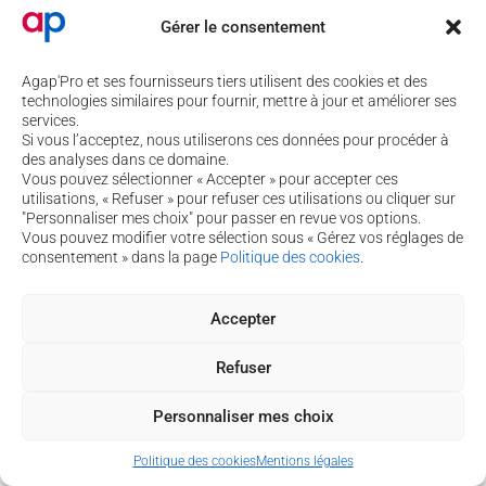
Gérer le consentement
4 rue de Béguey 33370 TRESSES
Agap'Pro et ses fournisseurs tiers utilisent des cookies et des
technologies similaires pour fournir, mettre à jour et améliorer ses
05 56 40 69 99
services.
Si vous l’acceptez, nous utiliserons ces données pour procéder à
contact@agap-pro.com
des analyses dans ce domaine.
Vous pouvez sélectionner « Accepter » pour accepter ces
Vous souhaitez suivre nos actualités ?
utilisations, « Refuser » pour refuser ces utilisations ou cliquer sur
Inscrivez-vous à notre newsletter !
"Personnaliser mes choix" pour passer en revue vos options.
Vous pouvez modifier votre sélection sous « Gérez vos réglages de
Je m’inscris à la newsletter
consentement » dans la page
Politique des cookies
.
Accepter
Copyright © 2026 Agap'pro
Politique de cookies
-
Mentions légales
-
Assistance
Refuser
Personnaliser mes choix
Politique des cookies
Mentions légales