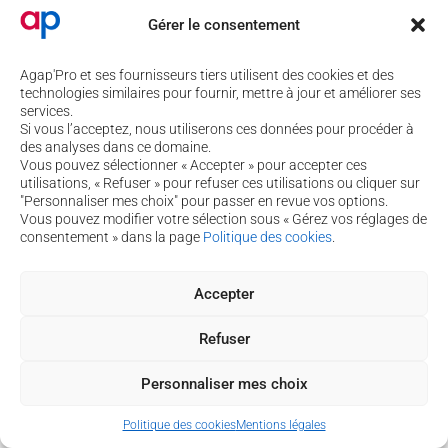
certains...
Lire la suite de l'article
Gérer le consentement
Agap'Pro et ses fournisseurs tiers utilisent des cookies et des
technologies similaires pour fournir, mettre à jour et améliorer ses
services.
4 rue de Béguey 33370 TRESSES
Si vous l’acceptez, nous utiliserons ces données pour procéder à
des analyses dans ce domaine.
05 56 40 69 99
Vous pouvez sélectionner « Accepter » pour accepter ces
contact@agap-pro.com
utilisations, « Refuser » pour refuser ces utilisations ou cliquer sur
"Personnaliser mes choix" pour passer en revue vos options.
Vous pouvez modifier votre sélection sous « Gérez vos réglages de
Vous souhaitez suivre nos actualités ?
consentement » dans la page
Politique des cookies
.
Inscrivez-vous à notre newsletter !
Je m’inscris à la newsletter
Accepter
Refuser
Copyright © 2026 Agap'pro
Politique de cookies
-
Mentions légales
-
Assistance
Personnaliser mes choix
Politique des cookies
Mentions légales