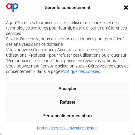
Orient, et par leurs impacts...
Lire la suite de l'article
Gérer le consentement
Agap'Pro et ses fournisseurs tiers utilisent des cookies et des
technologies similaires pour fournir, mettre à jour et améliorer ses
4 rue de Béguey 33370 TRESSES
services.
Si vous l’acceptez, nous utiliserons ces données pour procéder à
05 56 40 69 99
des analyses dans ce domaine.
contact@agap-pro.com
Vous pouvez sélectionner « Accepter » pour accepter ces
utilisations, « Refuser » pour refuser ces utilisations ou cliquer sur
"Personnaliser mes choix" pour passer en revue vos options.
Vous souhaitez suivre nos actualités ?
Vous pouvez modifier votre sélection sous « Gérez vos réglages de
Inscrivez-vous à notre newsletter !
consentement » dans la page
Politique des cookies
.
Je m’inscris à la newsletter
Accepter
Copyright © 2026 Agap'pro
Refuser
Politique de cookies
-
Mentions légales
-
Assistance
Personnaliser mes choix
Politique des cookies
Mentions légales