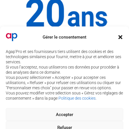
Gérer le consentement
Agap'Pro et ses fournisseurs tiers utilisent des cookies et des
technologies similaires pour fournir, mettre à jour et améliorer ses
services.
Si vous l’acceptez, nous utiliserons ces données pour procéder à
20 ANS DE SERVICE AVEC PASSION
des analyses dans ce domaine.
par
Lieu
|
1 Jan 2018
|
Entreprise
,
Vie d'entreprise
Vous pouvez sélectionner « Accepter » pour accepter ces
utilisations, « Refuser » pour refuser ces utilisations ou cliquer sur
"Personnaliser mes choix" pour passer en revue vos options.
Lire la suite de l'article
Vous pouvez modifier votre sélection sous « Gérez vos réglages de
4 rue de Béguey 33370 TRESSES
consentement » dans la page
Politique des cookies
.
05 56 40 69 99
Accepter
contact@agap-pro.com
Vous souhaitez suivre nos actualités ?
Inscrivez-vous à notre newsletter !
Refuser