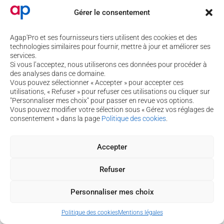
Gérer le consentement
Agap'Pro et ses fournisseurs tiers utilisent des cookies et des
4 rue de Béguey 33370 TRESSES
technologies similaires pour fournir, mettre à jour et améliorer ses
05 56 40 69 99
services.
Si vous l’acceptez, nous utiliserons ces données pour procéder à
contact@agap-pro.com
des analyses dans ce domaine.
Vous pouvez sélectionner « Accepter » pour accepter ces
utilisations, « Refuser » pour refuser ces utilisations ou cliquer sur
Vous souhaitez suivre nos actualités ?
"Personnaliser mes choix" pour passer en revue vos options.
Inscrivez-vous à notre newsletter !
Vous pouvez modifier votre sélection sous « Gérez vos réglages de
Je m’inscris à la newsletter
consentement » dans la page
Politique des cookies
.
Accepter
Copyright © 2026 Agap'pro
Politique de cookies
-
Mentions légales
-
Assistance
Refuser
Personnaliser mes choix
Politique des cookies
Mentions légales