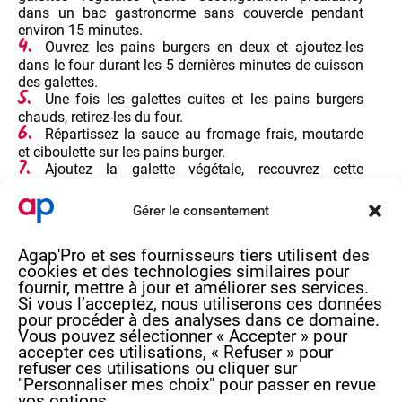
dans un bac gastronorme sans couvercle pendant
environ 15 minutes.
Ouvrez les pains burgers en deux et ajoutez-les
dans le four durant les 5 dernières minutes de cuisson
des galettes.
Une fois les galettes cuites et les pains burgers
chauds, retirez-les du four.
Répartissez la sauce au fromage frais, moutarde
et ciboulette sur les pains burger.
Ajoutez la galette végétale, recouvrez cette
dernière d’une tranche de fromage et des oignons
caramélisés.
Gérer le consentement
Enfin, ajoutez la salade verte en chiffonnade, les
tomates coupées en rondelles et l’autre moitié du pain
Agap'Pro et ses fournisseurs tiers utilisent des
burger.
cookies et des technologies similaires pour
fournir, mettre à jour et améliorer ses services.
Si vous l’acceptez, nous utiliserons ces données
pour procéder à des analyses dans ce domaine.
Vous pouvez sélectionner « Accepter » pour
Imprimer la recette
accepter ces utilisations, « Refuser » pour
refuser ces utilisations ou cliquer sur
"Personnaliser mes choix" pour passer en revue
vos options.