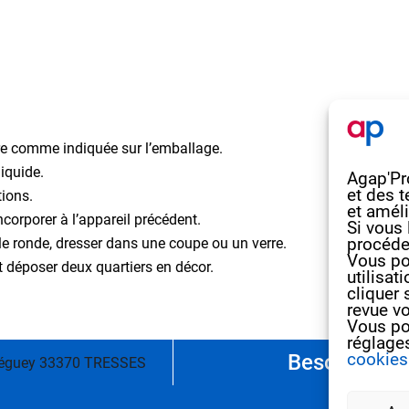
e comme indiquée sur l’emballage.
iquide.
Agap'Pro
et des t
tions.
et améli
corporer à l’appareil précédent.
Si vous 
procéde
lle ronde, dresser dans une coupe ou un verre.
Vous po
t déposer deux quartiers en décor.
utilisat
cliquer 
revue v
Vous po
réglage
cookies
Besoin d’inf
Béguey 33370 TRESSES