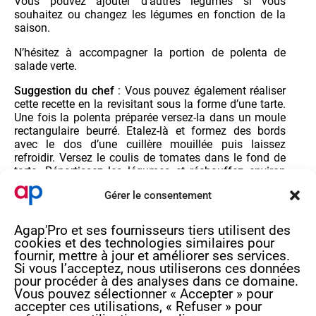
Vous pouvez ajouter d’autres légumes si vous
souhaitez ou changez les légumes en fonction de la
saison.
N’hésitez à accompagner la portion de polenta de
salade verte.
Suggestion du chef
: Vous pouvez également réaliser
cette recette en la revisitant sous la forme d’une tarte.
Une fois la polenta préparée versez-la dans un moule
rectangulaire beurré. Etalez-là et formez des bords
avec le dos d’une cuillère mouillée puis laissez
refroidir. Versez le coulis de tomates dans le fond de
tarte. Répartissez les légumes et réchauffez environ
une dizaine de minutes au four.
Gérer le consentement
Vous pouvez parsemer de copeaux de parmesan.
Servez tiède accompagné de salade verte.
Agap'Pro et ses fournisseurs tiers utilisent des
cookies et des technologies similaires pour
fournir, mettre à jour et améliorer ses services.
Si vous l’acceptez, nous utiliserons ces données
pour procéder à des analyses dans ce domaine.
Vous pouvez sélectionner « Accepter » pour
Imprimer la recette
accepter ces utilisations, « Refuser » pour