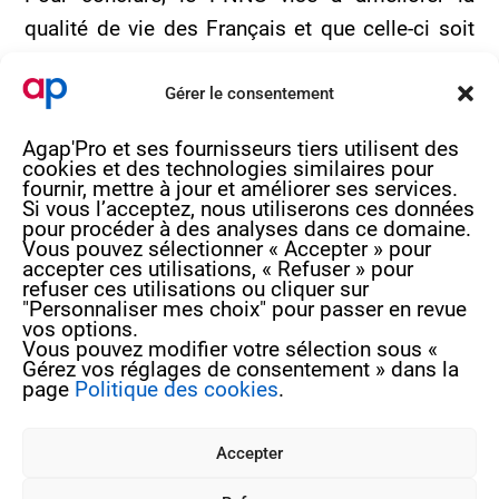
qualité de vie
des
F
rançais et
que celle-ci
soit
accessible à tous
.
Gérer le consentement
Si vous souhaitez en savoir plus, vous pouvez
Agap'Pro et ses fournisseurs tiers utilisent des
contacter le service nutrition par mail à
cookies et des technologies similaires pour
nutrition@agap-pro.com
ou par téléphone
fournir, mettre à jour et améliorer ses services.
Si vous l’acceptez, nous utiliserons ces données
au
05.56.40.69.99
.
pour procéder à des analyses dans ce domaine.
Vous pouvez sélectionner « Accepter » pour
accepter ces utilisations, « Refuser » pour
refuser ces utilisations ou cliquer sur
"Personnaliser mes choix" pour passer en revue
vos options.
4 rue de Béguey 33370 TRESSES
Vous pouvez modifier votre sélection sous «
Gérez vos réglages de consentement » dans la
05 56 40 69 99
page
Politique des cookies
.
contact@agap‑pro.com
Accepter
Vous souhaitez suivre nos actualités ?
Inscrivez-vous à notre newsletter !