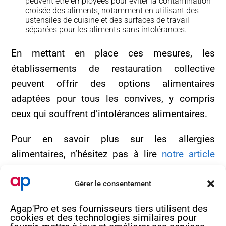
peuvent être employées pour éviter la contamination
croisée des aliments, notamment en utilisant des
ustensiles de cuisine et des surfaces de travail
séparées pour les aliments sans intolérances.
En mettant en place ces mesures, les
établissements de restauration collective
peuvent offrir des options alimentaires
adaptées pour tous les convives, y compris
ceux qui souffrent d’intolérances alimentaires.
Pour en savoir plus sur les allergies
alimentaires, n’hésitez pas à lire
notre article
déjà publié sur ce sujet.
Gérer le consentement
Vous pouvez contacter le service nutrition par
Agap'Pro et ses fournisseurs tiers utilisent des
mail à
nutrition@agap-pro.com
ou par
cookies et des technologies similaires pour
téléphone au
05.56.40.69.99
pour des