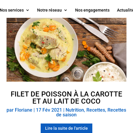
Nos services
Notre réseau
Nos engagements
Actualit
FILET DE POISSON À LA CAROTTE
ET AU LAIT DE COCO
par
Floriane
|
17 Fév 2021
|
Nutrition
,
Recettes
,
Recettes
de saison
Lire la suite de l'article