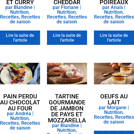
ET CURRY
CHEDDAR
POIREAUX
par
Blandine
|
par
Floriane
|
par
Anaïs
|
Nutrition
,
Nutrition
,
Nutrition
,
Recettes
,
Recettes
Recettes
,
Recettes
Recettes
,
Recettes
de saison
de saison
de saison
Lire la suite de
Lire la suite de
Lire la suite de
l'article
l'article
l'article
PAIN PERDU
TARTINE
OEUFS AU
AU CHOCOLAT
GOURMANDE
LAIT
AU FOUR
DE JAMBON
par
Morgane
|
Nutrition
,
par
Andréa
|
DE PAYS ET
Recettes
,
Recettes
Nutrition
,
MOZZARELLA
de saison
Recettes
,
Recettes
par
Blandine
|
de saison
Nutrition
,