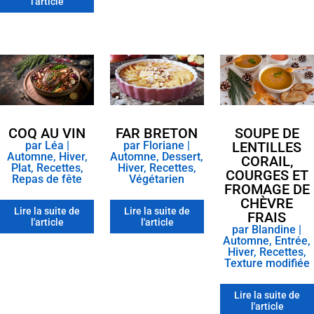
l'article
COQ AU VIN
SOUPE DE
FAR BRETON
par
Léa
|
LENTILLES
par
Floriane
|
Automne
,
Hiver
,
Automne
,
Dessert
,
CORAIL,
Plat
,
Recettes
,
Hiver
,
Recettes
,
COURGES ET
Repas de fête
Végétarien
FROMAGE DE
CHÈVRE
Lire la suite de
Lire la suite de
FRAIS
l'article
l'article
par
Blandine
|
Automne
,
Entrée
,
Hiver
,
Recettes
,
Texture modifiée
Lire la suite de
l'article