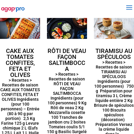
CAKE AUX
RÔTI DE VEAU
TIRAMISU AU
TOMATES
FAÇON
SPÉCULOOS
CONFITES,
SALTIMBOCC
> Recettes >
Recettes de saison
FETA ET
A
TIRAMISU AU
OLIVES
> Recettes >
SPÉCULOOS
Recettes de saison
> Recettes >
Ingrédients (pour
RÔTI DE VEAU
Recettes de saison
100 personnes) 750
FAÇON
CAKE AUX TOMATES
g Préparation pour
SALTIMBOCCA
CONFITES, FETA ET
tiramisu 3 L Crème
Ingrédients (pour
OLIVES Ingrédients
liquide entière 2 Kg
100 personnes) 9 Kg
(pour 100
Brisure de spéculoos
Rôti de veau 2 Kg
personnes) – Entrée
100 Biscuits
Mozzarella cosette
(80 à 90 g par
spéculoos
100 Tranches de
portion) 2,5 Kg
(décoration)
jambon cru 2 boites
Farine 125 g Levure
Préparation Versez
Tomates coulis 5/1
chimique 2 L Œufs
la crème liquide
150 g Basilic Surgelé
1,25 L Lait 1 L Huile