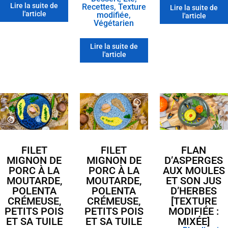
Lire la suite de
Recettes
,
Texture
Lire la suite de
l'article
modifiée
,
l'article
Végétarien
Lire la suite de
l'article
FILET
FILET
FLAN
MIGNON DE
MIGNON DE
D’ASPERGES
PORC À LA
PORC À LA
AUX MOULES
MOUTARDE,
MOUTARDE,
ET SON JUS
POLENTA
POLENTA
D’HERBES
CRÉMEUSE,
CRÉMEUSE,
[TEXTURE
PETITS POIS
PETITS POIS
MODIFIÉE :
ET SA TUILE
ET SA TUILE
MIXÉE]