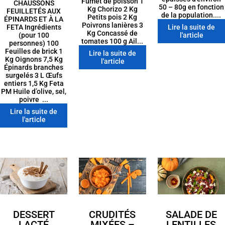
Fumet de poisson 1
CHAUSSONS
50 – 80g en fonction
Kg Chorizo 2 Kg
FEUILLETÉS AUX
de la population....
Petits pois 2 Kg
ÉPINARDS ET À LA
Poivrons lanières 3
FETA Ingrédients
Lire la suite de
Kg Concassé de
(pour 100
l'article
tomates 100 g Ail...
personnes) 100
Feuilles de brick 1
Lire la suite de
Kg Oignons 7,5 Kg
l'article
Épinards branches
surgelés 3 L Œufs
entiers 1,5 Kg Feta
PM Huile d’olive, sel,
poivre ...
Lire la suite de
l'article
DESSERT
CRUDITÉS
SALADE DE
LACTÉ
MIXÉES –
LENTILLES