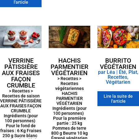
l'article
VERRINE
HACHIS
BURRITO
PÂTISSIÈRE
PARMENTIER
VÉGÉTARIEN
AUX FRAISES
VÉGÉTARIEN
par
Léa
|
Été
,
Plat
,
Recettes
,
FAÇON
> Recettes >
Végétarien
Recettes
CRUMBLE
végétariennes
> Recettes >
HACHIS
Recettes de saison
Lire la suite de
PARMENTIER
VERRINE PÂTISSIÈRE
l'article
VÉGÉTARIEN
AUX FRAISES FAÇON
Ingrédients (pour
CRUMBLE
100 personnes)
Ingrédients (pour
Pour la première
100 personnes)
partie : 25 kg
Pour le fond de
Pommes de terre
fraises : 6 Kg Fraises
800 g Beurre 10 kg
250 g Sucre blanc
Égrené végétarien