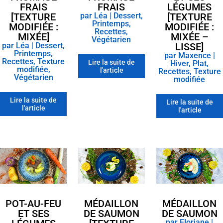
FRAIS
FRAIS
LÉGUMES
[TEXTURE
par
Léa
|
Dessert
,
[TEXTURE
Printemps
,
MODIFIÉE :
MODIFIÉE :
Recettes
,
MIXÉE]
MIXÉE –
Végétarien
par
Léa
|
Dessert
,
LISSE]
Printemps
,
par
Maxence
|
Recettes
,
Texture
Lire la suite de
Hiver
,
Plat
,
modifiée
,
l'article
Recettes
,
Texture
Végétarien
modifiée
Lire la suite de
Lire la suite de
l'article
l'article
POT-AU-FEU
MÉDAILLON
MÉDAILLON
ET SES
DE SAUMON
DE SAUMON
par
Floriane
|