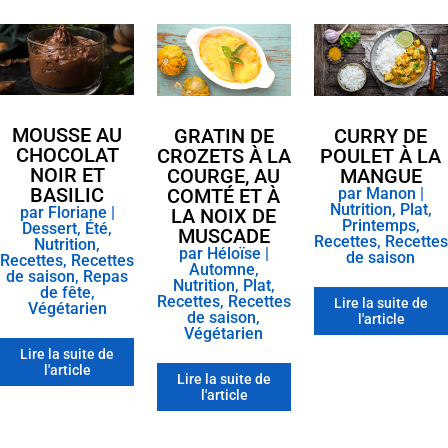
MOUSSE AU
GRATIN DE
CURRY DE
CHOCOLAT
CROZETS À LA
POULET À LA
NOIR ET
COURGE, AU
MANGUE
BASILIC
COMTÉ ET À
par
Manon
|
Nutrition
,
Plat
,
par
Floriane
|
LA NOIX DE
Printemps
,
Dessert
,
Été
,
MUSCADE
Recettes
,
Recettes
Nutrition
,
par
Héloïse
|
de saison
Recettes
,
Recettes
Automne
,
de saison
,
Repas
Nutrition
,
Plat
,
de fête
,
Recettes
,
Recettes
Lire la suite de
Végétarien
de saison
,
l'article
Végétarien
Lire la suite de
l'article
Lire la suite de
l'article