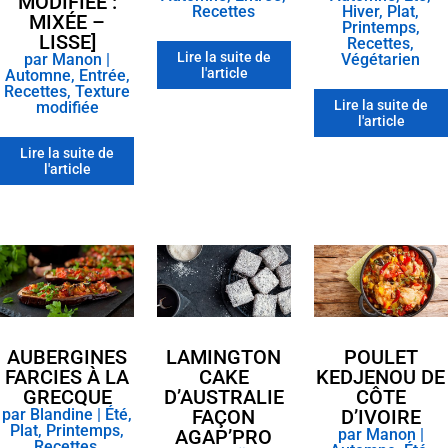
MODIFIÉE :
Recettes
Hiver
,
Plat
,
MIXÉE –
Printemps
,
LISSE]
Recettes
,
Lire la suite de
par
Manon
|
Végétarien
l'article
Automne
,
Entrée
,
Recettes
,
Texture
Lire la suite de
modifiée
l'article
Lire la suite de
l'article
LAMINGTON
AUBERGINES
POULET
CAKE
FARCIES À LA
KEDJENOU DE
D’AUSTRALIE
GRECQUE
CÔTE
FAÇON
par
Blandine
|
Été
,
D’IVOIRE
Plat
,
Printemps
,
AGAP’PRO
par
Manon
|
Recettes
,