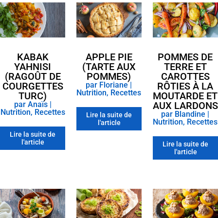
KABAK
APPLE PIE
POMMES DE
YAHNISI
(TARTE AUX
TERRE ET
(RAGOÛT DE
POMMES)
CAROTTES
COURGETTES
par
Floriane
|
RÔTIES À LA
Nutrition
,
Recettes
TURC)
MOUTARDE ET
par
Anaïs
|
AUX LARDONS
Nutrition
,
Recettes
par
Blandine
|
Lire la suite de
Nutrition
,
Recettes
l'article
Lire la suite de
l'article
Lire la suite de
l'article