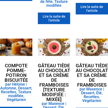
de fête
,
Texture
modifiée
Lire la suite de
l'article
Lire la suite de
l'article
COMPOTE
GÂTEAU TIÈDE
GÂTEAU TIÈDE
POMME-
AU CHOCOLAT
AU CHOCOLAT
POTIRON
ET SA CRÈME
ET SA CRÈME
BISCUITÉE
DE
DE
par
Héloïse
|
FRAMBOISES
FRAMBOISES
Automne
,
Dessert
,
[TEXTURE
par
Maxence
|
Recettes
,
Texture
Dessert
,
Été
,
MODIFIÉE :
modifiée
,
Recettes
,
MIXÉE]
Végétarien
Végétarien
par
Maxence
|
Dessert
,
Été
,