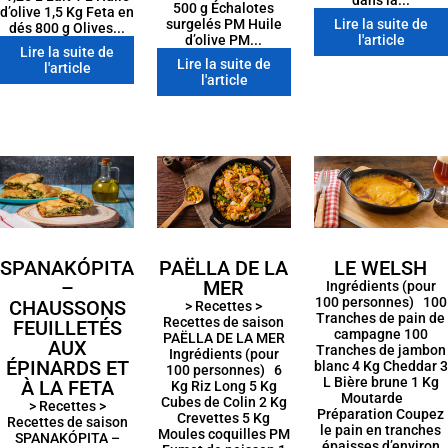
dans la...
500 g Échalotes
d’olive 1,5 Kg Feta en
surgelés PM Huile
Lire la suite de
dés 800 g Olives...
d’olive PM...
l'article
Lire la suite de
Lire la suite de
l'article
l'article
SPANAKÓPITA
PAËLLA DE LA
LE WELSH
–
MER
Ingrédients (pour
100 personnes) 100
CHAUSSONS
> Recettes >
Tranches de pain de
Recettes de saison
FEUILLETÉS
campagne 100
PAËLLA DE LA MER
AUX
Tranches de jambon
Ingrédients (pour
ÉPINARDS ET
blanc 4 Kg Cheddar 3
100 personnes) 6
L Bière brune 1 Kg
À LA FETA
Kg Riz Long 5 Kg
Moutarde
Cubes de Colin 2 Kg
> Recettes >
Préparation Coupez
Crevettes 5 Kg
Recettes de saison
le pain en tranches
Moules coquilles PM
SPANAKÓPITA –
épaisses d’environ