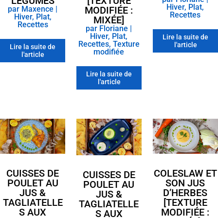
LÉGUMES
[TEXTURE
Hiver
,
Plat
,
par
Maxence
|
MODIFIÉE :
Recettes
Hiver
,
Plat
,
MIXÉE]
Recettes
par
Floriane
|
Hiver
,
Plat
,
Lire la suite de
Recettes
,
Texture
l'article
Lire la suite de
modifiée
l'article
Lire la suite de
l'article
CUISSES DE
COLESLAW ET
CUISSES DE
POULET AU
SON JUS
POULET AU
JUS &
D’HERBES
JUS &
TAGLIATELLE
[TEXTURE
TAGLIATELLE
S AUX
MODIFIÉE :
S AUX