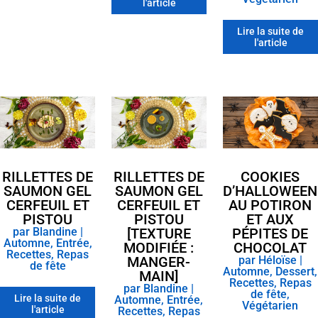
l'article
Lire la suite de
l'article
RILLETTES DE
RILLETTES DE
COOKIES
SAUMON GEL
SAUMON GEL
D’HALLOWEEN
CERFEUIL ET
CERFEUIL ET
AU POTIRON
PISTOU
PISTOU
ET AUX
par
Blandine
|
[TEXTURE
PÉPITES DE
Automne
,
Entrée
,
MODIFIÉE :
CHOCOLAT
Recettes
,
Repas
MANGER-
par
Héloïse
|
de fête
Automne
,
Dessert
,
MAIN]
Recettes
,
Repas
par
Blandine
|
de fête
,
Lire la suite de
Automne
,
Entrée
,
Végétarien
l'article
Recettes
,
Repas