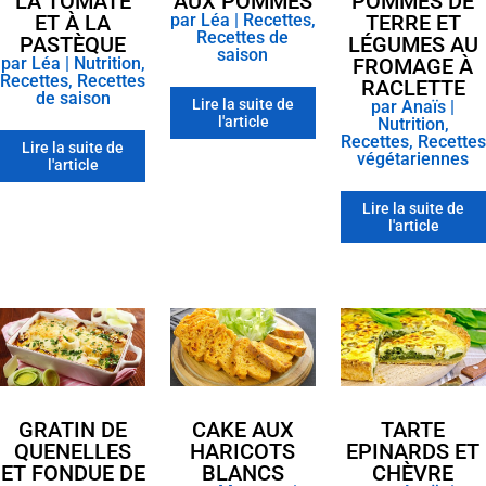
LA TOMATE
AUX POMMES
POMMES DE
ET À LA
par
Léa
|
Recettes
,
TERRE ET
Recettes de
PASTÈQUE
LÉGUMES AU
saison
par
Léa
|
Nutrition
,
FROMAGE À
Recettes
,
Recettes
RACLETTE
de saison
Lire la suite de
par
Anaïs
|
l'article
Nutrition
,
Recettes
,
Recettes
Lire la suite de
végétariennes
l'article
Lire la suite de
l'article
GRATIN DE
CAKE AUX
TARTE
QUENELLES
HARICOTS
EPINARDS ET
ET FONDUE DE
BLANCS
CHÈVRE