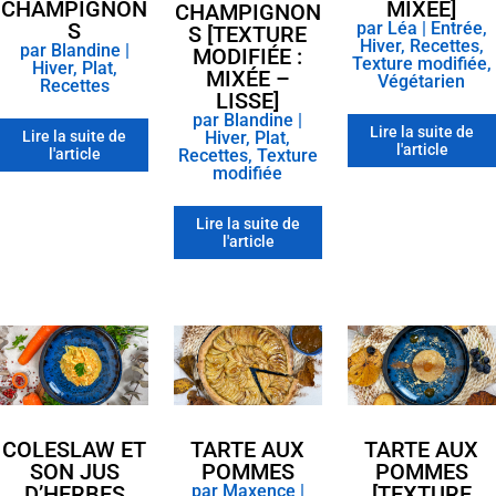
CHAMPIGNON
MIXÉE]
CHAMPIGNON
S
par
Léa
|
Entrée
,
S [TEXTURE
Hiver
,
Recettes
,
par
Blandine
|
MODIFIÉE :
Texture modifiée
,
Hiver
,
Plat
,
MIXÉE –
Végétarien
Recettes
LISSE]
par
Blandine
|
Lire la suite de
Lire la suite de
Hiver
,
Plat
,
l'article
l'article
Recettes
,
Texture
modifiée
Lire la suite de
l'article
COLESLAW ET
TARTE AUX
TARTE AUX
SON JUS
POMMES
POMMES
D’HERBES
par
Maxence
|
[TEXTURE