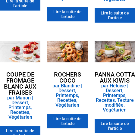
Lire la suite de
l'article
Lire la suite de
Lire la suite de
l'article
l'article
COUPE DE
ROCHERS
PANNA COTTA
FROMAGE
COCO
AUX KIWIS
BLANC AUX
par
Blandine
|
par
Héloïse
|
Dessert
,
Dessert
,
FRAISES
Printemps
,
Printemps
,
par
Manon
|
Recettes
,
Recettes
,
Texture
Dessert
,
Végétarien
modifiée
,
Printemps
,
Végétarien
Recettes
,
Végétarien
Lire la suite de
l'article
Lire la suite de
l'article
Lire la suite de