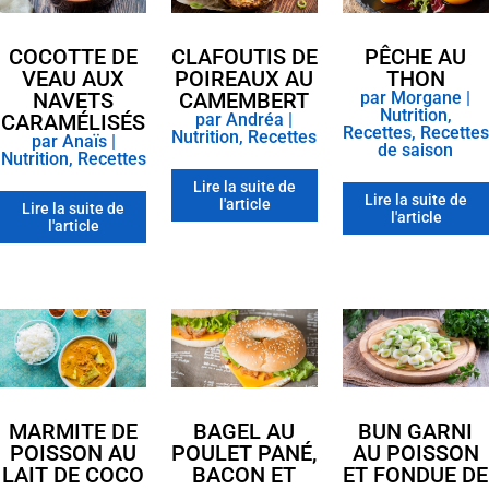
COCOTTE DE
CLAFOUTIS DE
PÊCHE AU
VEAU AUX
POIREAUX AU
THON
NAVETS
CAMEMBERT
par
Morgane
|
Nutrition
,
CARAMÉLISÉS
par
Andréa
|
Recettes
,
Recettes
Nutrition
,
Recettes
par
Anaïs
|
de saison
Nutrition
,
Recettes
Lire la suite de
Lire la suite de
l'article
Lire la suite de
l'article
l'article
MARMITE DE
BAGEL AU
BUN GARNI
POISSON AU
POULET PANÉ,
AU POISSON
LAIT DE COCO
BACON ET
ET FONDUE DE