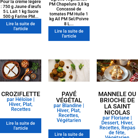
Pour la crème légère
PM Chapelure 3,8 kg
: 750 g Jaune d’œufs
Concassé de
5 L Lait 1 kg Sucre
tomates PM Huile 1
500 g Farine PM...
kg Ail PM Sel/Poivre
Lire la suite de
8 L...
l'article
Lire la suite de
l'article
CROZIFLETTE
PAVÉ
MANNELE OU
par
Héloïse
|
VÉGÉTAL
BRIOCHE DE
Hiver
,
Plat
,
par
Blandine
|
LA SAINT
Recettes
Hiver
,
Plat
,
NICOLAS
Recettes
,
par
Floriane
|
Végétarien
Dessert
,
Hiver
,
Lire la suite de
Recettes
,
Repas
l'article
de fête
,
Lire la suite de
Végétarien