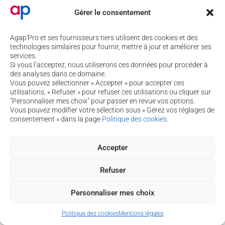
Lire la suite de
Gérer le consentement
l'article
Agap'Pro et ses fournisseurs tiers utilisent des cookies et des
technologies similaires pour fournir, mettre à jour et améliorer ses
services.
Si vous l’acceptez, nous utiliserons ces données pour procéder à
des analyses dans ce domaine.
Vous pouvez sélectionner « Accepter » pour accepter ces
utilisations, « Refuser » pour refuser ces utilisations ou cliquer sur
"Personnaliser mes choix" pour passer en revue vos options.
TARTE AUX
GRATIN DE
TARTE À LA
Vous pouvez modifier votre sélection sous « Gérez vos réglages de
LÉGUMES
POMMES DE
SAUCISSE DE
consentement » dans la page
Politique des cookies
.
RATATOUILLE
TERRE ET
MORTEAU ET
ET CHÈVRE
SAUCISSE DE
COMTÉ
par
Blandine
|
MORTEAU
par
Anaïs
|
Accepter
Nutrition
,
Nutrition
,
FAÇON
Recettes
,
Recettes
Recettes
,
Recettes
TARTIFLETTE
Refuser
végétariennes
de saison
par
Andréa
|
Nutrition
,
Personnaliser mes choix
Recettes
,
Recettes
Lire la suite de
Lire la suite de
de saison
l'article
l'article
Politique des cookies
Mentions légales
Lire la suite de