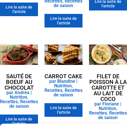
Recettes
,
Recettes
Lire la suite de
de saison
l'article
Lire la suite de
l'article
Lire la suite de
l'article
SAUTÉ DE
FILET DE
CARROT CAKE
BOEUF AU
POISSON À LA
par
Blandine
|
Nutrition
,
CHOCOLAT
CAROTTE ET
Recettes
,
Recettes
par
Andréa
|
AU LAIT DE
de saison
Nutrition
,
COCO
Recettes
,
Recettes
par
Floriane
|
de saison
Lire la suite de
Nutrition
,
l'article
Recettes
,
Recettes
de saison
Lire la suite de
l'article