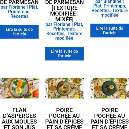
DE PARMESAN
DE PARMESAN
par
Blandine
|
Plat
,
Printemps
,
par
Floriane
|
Plat
,
[TEXTURE
Recettes
,
Texture
Printemps
,
MODIFIÉE :
modifiée
Recettes
MIXÉE]
par
Floriane
|
Plat
,
Lire la suite de
Printemps
,
Lire la suite de
l'article
Recettes
,
Texture
l'article
modifiée
Lire la suite de
l'article
FLAN
POIRE
POIRE
D’ASPERGES
POCHÉE AU
POCHÉE AU
AUX MOULES
PAIN D’ÉPICES
PAIN D’ÉPICES
ET SON JUS
ET SA CRÈME
ET SA CRÈME