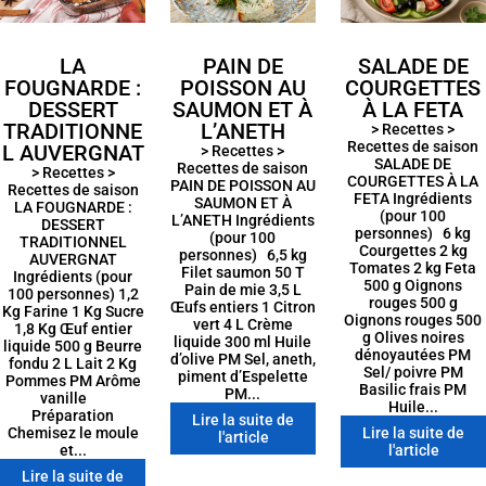
LA
PAIN DE
SALADE DE
FOUGNARDE :
POISSON AU
COURGETTES
DESSERT
SAUMON ET À
À LA FETA
TRADITIONNE
L’ANETH
> Recettes >
Recettes de saison
L AUVERGNAT
> Recettes >
SALADE DE
Recettes de saison
> Recettes >
COURGETTES À LA
PAIN DE POISSON AU
Recettes de saison
FETA Ingrédients
SAUMON ET À
LA FOUGNARDE :
(pour 100
L’ANETH Ingrédients
DESSERT
personnes) 6 kg
(pour 100
TRADITIONNEL
Courgettes 2 kg
personnes) 6,5 kg
AUVERGNAT
Tomates 2 kg Feta
Filet saumon 50 T
Ingrédients (pour
500 g Oignons
Pain de mie 3,5 L
100 personnes) 1,2
rouges 500 g
Œufs entiers 1 Citron
Kg Farine 1 Kg Sucre
Oignons rouges 500
vert 4 L Crème
1,8 Kg Œuf entier
g Olives noires
liquide 300 ml Huile
liquide 500 g Beurre
dénoyautées PM
d’olive PM Sel, aneth,
fondu 2 L Lait 2 Kg
Sel/ poivre PM
piment d’Espelette
Pommes PM Arôme
Basilic frais PM
PM...
vanille
Huile...
Préparation
Lire la suite de
Chemisez le moule
Lire la suite de
l'article
et...
l'article
Lire la suite de